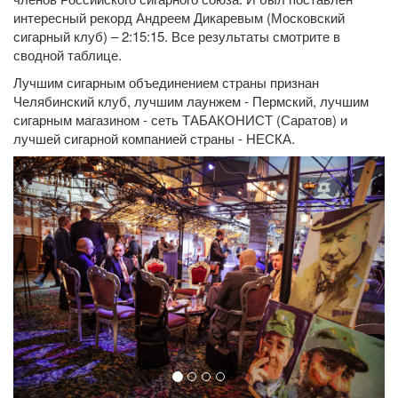
интересный рекорд Андреем Дикаревым (Московский
сигарный клуб) – 2:15:15. Все результаты смотрите в
сводной таблице.
Лучшим сигарным объединением страны признан
Челябинский клуб, лучшим лаунжем - Пермский, лучшим
сигарным магазином - сеть ТАБАКОНИСТ (Саратов) и
лучшей сигарной компанией страны - НЕСКА.
P
N
r
e
e
x
v
t
i
o
u
s