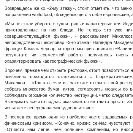
Возвращаясь же ко «2-му этажу», стоит отметить, что меню
направления world food, объединяющего в себе европейские, 
«Мы не стали убирать с кухни гриль и характерные для Инд
приготовленные на них блюда. Но теперь это уже ника
совершенствующийся фьюжн», - рассказывает Михалко
непосредственно шеф-повар «2-го этажа» Нагендра Махадева
француз Камель Бернар, которого мы пригласили из «Ванили
результате их совместной работы получилось очень 
охарактеризовать как географический фьюжн».
Впрочем, прежде чем открыть ресторан, стоит позаботиться не
неизменно приходится сталкиваться с бюрократическим
Михалков. – «Так что если вы захотите открыть свой ресто
собрать множество бумаг, актов, согласовать нюансы со
соблюдать огромное количество инструкций, четко следоват
Выдержать все это подчас оказывается не так-то просто. Зат
испытаете непередаваемое удовольствие».
В последнее время один из наиболее часто задаваемых р
финансовым кризисом. «Конечно, кризис сейчас чувствуют 
«Отчасти нам легче, чем большим компаниям, но вноси