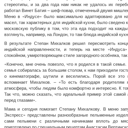
стереотипы, и за два года нам никак не удалось их переб
работал Винет Батия – шеф-повар, отмеченный двумя мишле
Меню в «Индусе» было максимально адаптировано для на
масел, так характерных для индийской кухни, было сведено к
московскую публику в том, что эта еда подходит на кажды
взглянуть, например, на Лондон, то там блюда индийской кух
В результате Степан Михалков решил пересмотреть конце
индийской направленности, и теперь на месте «Индуса»
спокойном, умиротворяющем стиле загородного особняка, так
«Конечно, мне очень повезло, что я родился в такой семье.
семья собиралась за большим столом, к нам приходили гости
о кинематографе, шутили и веселились. Порой все это 
вспоминает Михалков. – «То есть благодаря родителям 
атмосфера, чтобы людям было комфортно и интересно. К том
Так что, можно сказать, что идеальный пример этой самой
перед глазами».
Мама и сегодня помогает Степану Михалкову. В меню зап
Экспресс» представлены разнообразные пельменные издели
сами пельмени с различными начинками вплоть до мяс
приготовлено по специальным рецептам Анастасии Вертинско