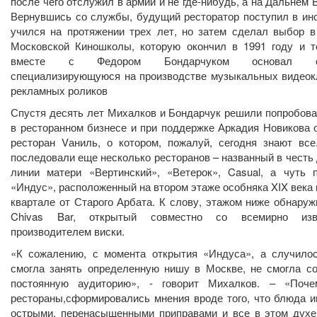
после чего отслужил в армии и не где-нибудь, а на Дальнем 
Вернувшись со службы, будущий ресторатор поступил в инс
учился на протяжении трех лет, но затем сделал выбор в
Московской Киношколы, которую окончил в 1991 году и т
вместе с Федором Бондарчуком основал ст
специализирующуюся на производстве музыкальных видеок
рекламных роликов
Спустя десять лет Михалков и Бондарчук решили попробова
в ресторанном бизнесе и при поддержке Аркадия Новикова 
ресторан Vаниль, о котором, пожалуй, сегодня знают все
последовали еще несколько ресторанов – названный в честь 
линии матери «Вертинский», «Ветерок», Casual, а чуть 
«Индус», расположенный на втором этаже особняка XIX века 
квартале от Старого Арбата. К слову, этажом ниже обнаруж
Chivas Bar, открытый совместно со всемирно изв
производителем виски.
«К сожалению, с момента открытия «Индуса», а случилос
смогла занять определенную нишу в Москве, не смогла со
постоянную аудиторию», - говорит Михалков. – «Поч
рестораны,сформировались мнения вроде того, что блюда 
острыми, перенасыщенными приправами и все в этом духе