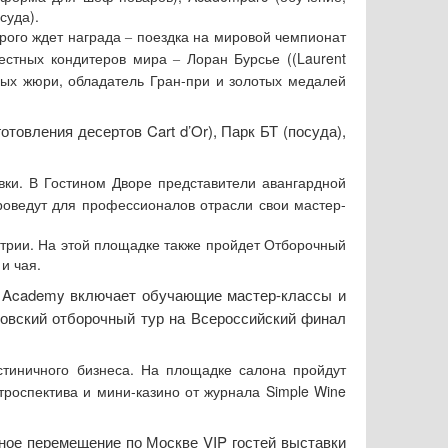
суда).
орого ждет награда
поездка на мировой чемпионат
‒
вестных кондитеров мира
Лоран Бурсье ((Laurent
‒
ных жюри, обладатель Гран-при и золотых медалей
товления десертов Cart d’Or), Парк БТ (посуда),
вки. В Гостином Дворе представители авангардной
роведут для профессионалов отрасли свои мастер-
устрии. На этой площадке также пройдет Отборочный
и чая.
r Academy включает обучающие мастер-классы и
ковский отборочный тур на Всероссийский финал
тиничного бизнеса. На площадке салона пройдут
роспектива и мини-казино от журнала Simple Wine
ое перемещение по Москве VIP гостей выставки