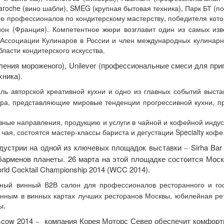
Laroche (вино шабли), SMEG (крупная бытовая техника), Парк БТ (по
ие профессионалов по кондитерскому мастерству, победителя кот
ион (Франция). Компетентное жюри возглавит один из самых из
 Ассоциации Кулинаров в России и член международных кулинар
ласти кондитерского искусства.
ения мороженого), Unilever (профессиональные смеси для приго
хника).
 авторской креативной кухни и одно из главных событий выста
ра, представляющие мировые тенденции прогрессивной кухни, п
тивные направления, продукцию и услуги в чайной и кофейной инд
ая, состоятся мастер-классы бариста и дегустации Specialty кофе 
дустрии на одной из ключевых площадок выставки
Sirha Ba
‒
арменов планеты. 26 марта на этой площадке состоится Мос
ld Cocktail Championship 2014 (WCC 2014).
ный винный В2В салон для профессионалов ресторанного и гос
енным в винных картах лучших ресторанов Москвы, юбилейная рет
ы.
scow 2014
компания Корея Моторс Север обеспечит комфортн
‒