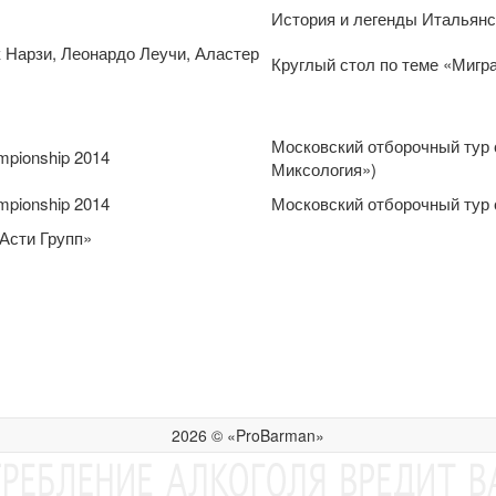
История и легенды Итальянск
к Нарзи, Леонардо Леучи, Аластер
Круглый стол по теме «Мигр
Московский отборочный тур 
mpionship 2014
Миксология»)
mpionship 2014
Московский отборочный тур 
Асти Групп»
2026 © «ProBarman»