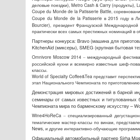
деловые поездки), Metro Cash & Carry (продукты), 
Coupe du Monde de
la Patisserie
Battle
, соревнован
Coupe du Monde de
la Patisserie
в 2015 году в Л
Bourcier), президент Французской Международной
практически всех самых престижных номинаций в об
Партнеры конкурса: Bravo (машина для приготовл
KitchenAid (миксеры), SMEG (крупная бытовая те
Omnivore Moscow 2014
международный фестиваль
‒
российской кухни и всемирно известные шеф-пова
классы.
World of Specialty Coffee&Tea представит перспек
этап Национального Чемпионата по приготовлению ч
Демонстрация мировых достижений в барной ин
семинары от самых известных и титулованных б
Чемпионата мира по барменскому искусству – Wor
Wine4HoReCa
специализированный дегустацион
‒
тематические мастер-классы по винам, представл
News, и другие интерактивно-обучающие программ
Официальный автомобильный партнер Sirha Mo