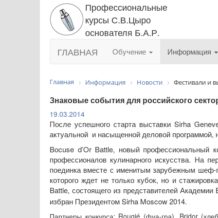
Профессиональные
курсы С.В.Цыро
основателя Б.А.Р.
ГЛАВНАЯ
Обучение
Информация
Главная
Информация
Новости
Фестивали и в
Знаковые события для российского секто
19.03.2014
После успешного старта выставки Sirha Gene
актуальной и насыщенной деловой программой, н
Bocuse d’Or Battle, новый профессиональный 
профессионалов кулинарного искусства. На пе
поединка вместе с именитым зарубежным шеф-по
которого ждет не только кубок, но и стажировк
Battle, состоящего из представителей Академии 
избран Президентом Sirha Moscow 2014.
Партнеры конкурса: Rougié (фуа-гра), Bridor (хл