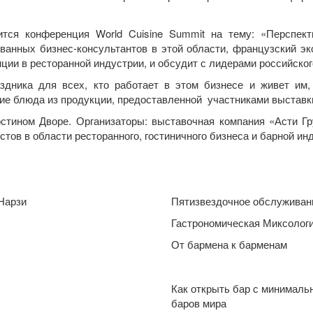
тся конференция World Cuisine Summit на тему: «Перспект
ванных бизнес-консультантов в этой области, французский экс
ции в ресторанной индустрии, и обсудит с лидерами российског
дника для всех, кто работает в этом бизнесе и живет им,
кие блюда из продукции, предоставленной участниками выставк
стином Дворе. Организаторы: выставочная компания «Асти Груп
тов в области ресторанного, гостиничного бизнеса и барной ин
 Нарзи
Пятизвездочное обслуживани
Гастрономическая Миксолог
От бармена к барменам
Как открыть бар с минималь
с
баров мира