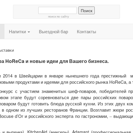
поиск по сайту
Напитки
Выездной бар
Контакты
ыставки
ра HoReCa и новые идеи для Вашего бизнеса.
ve 2014 в Швейцарии в январе нынешнего года престижный м
овыми продуктами и идеями для российского рынка HoReCa, а 
конкурс с участием знаменитых шеф-поваров, победителей п
рвом этапе будут соревноваться две пары российских поваро
варом будут готовить блюда русской кухни. Из этих двух ко
а в одном из лучших ресторанов Франции. Возглавит жюри рос
Bocuse d’Or и российского эксперта по гастрономии,
выдающий
‒
еб и выпечка), KitchenAid (миксеры), Adamant (профессиональн