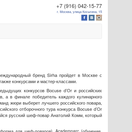
+7 (916) 042-15-77
г. Москва, улица Косыгина, 15
еждународный бренд Sirha пройдет в Москве с
также конкурсами и мастер-классами.
редыдущих конкурсов Bocuse d’Or и российских
в, а в финале победитель каждого кулинарного
манд жюри выберет лучшего российского повара,
сийского отборочного тура конкурса Bocuse d’Or
ся русский шеф-повар Анатолий Комм, который
ая форма для шеф-поваров), Academparc (обучение,