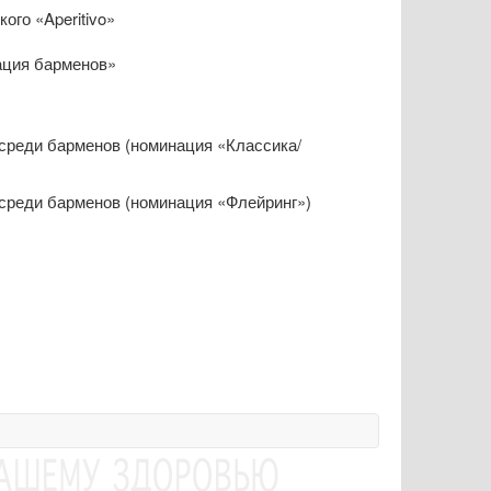
ого «Aperitivo»
ация барменов»
среди барменов (номинация «Классика/
среди барменов (номинация «Флейринг»)