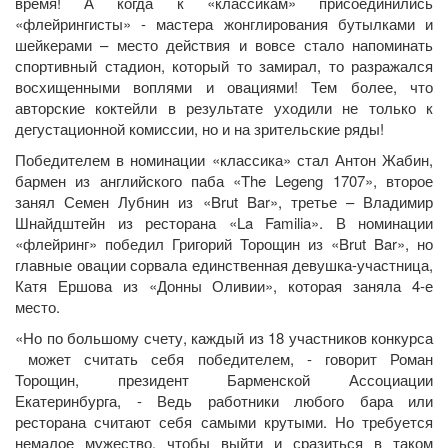
время! А когда к «классикам» присоединились
«флейрингисты» - мастера жонглирования бутылками и
шейкерами – место действия и вовсе стало напоминать
спортивный стадион, который то замирал, то разражался
восхищенными воплями и овациями! Тем более, что
авторские коктейли в результате уходили не только к
дегустационной комиссии, но и на зрительские ряды!
Победителем в номинации «классика» стал Антон Жабин,
бармен из английского паба «The Legeng 1707», второе
занял Семен Лубнин из «Brut Bar», третье – Владимир
Шнайдштейн из ресторана «La Familia». В номинации
«флейринг» победил Григорий Торощин из «Brut Bar», но
главные овации сорвала единственная девушка-участница,
Катя Ершова из «Донны Оливии», которая заняла 4-е
место.
«Но по большому счету, каждый из 18 участников конкурса
может считать себя победителем, - говорит Роман
Торощин, президент Барменской Ассоциации
Екатеринбурга, - Ведь работники любого бара или
ресторана считают себя самыми крутыми. Но требуется
немалое мужество, чтобы выйти и сразиться в таком