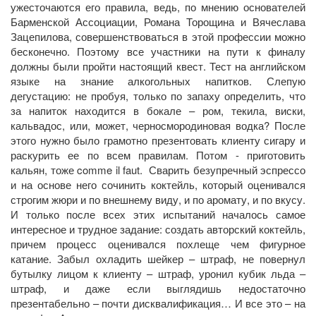
ужесточаются его правила, ведь, по мнению основателей
Барменской Ассоциации, Романа Торощина и Вячеслава
Зацепилова, совершенствоваться в этой профессии можно
бесконечно. Поэтому все участники на пути к финалу
должны были пройти настоящий квест. Тест на английском
языке на знание алкогольных напитков. Слепую
дегустацию: не пробуя, только по запаху определить, что
за напиток находится в бокале – ром, текила, виски,
кальвадос, или, может, черносмородиновая водка? После
этого нужно было грамотно презентовать клиенту сигару и
раскурить ее по всем правилам. Потом - приготовить
кальян, тоже comme il faut.
Сварить безупречный эспрессо
и на основе него сочинить коктейль, который оценивался
строгим жюри и по внешнему виду, и по аромату, и по вкусу.
И только после всех этих испытаний началось самое
интересное и трудное задание: создать авторский коктейль,
причем процесс оценивался похлеще чем фигурное
катание. Забыл охладить шейкер – штраф, не повернул
бутылку лицом к клиенту – штраф, уронил кубик льда –
штраф, и даже если выглядишь недостаточно
презентабельно – почти дисквалификация… И все это – на