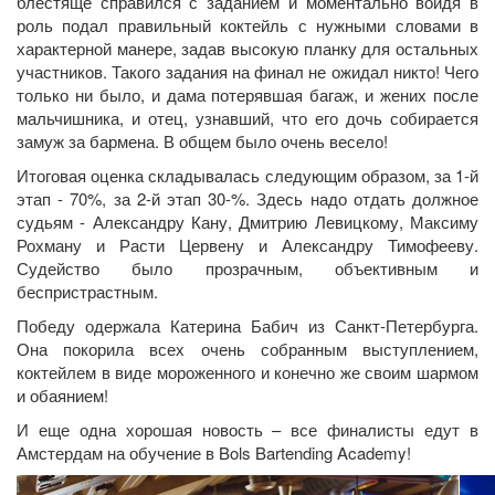
блестяще справился с заданием и моментально войдя в
роль подал правильный коктейль с нужными словами в
характерной манере, задав высокую планку для остальных
участников. Такого задания на финал не ожидал никто! Чего
только ни было, и дама потерявшая багаж, и жених после
мальчишника, и отец, узнавший, что его дочь собирается
замуж за бармена. В общем было очень весело!
Итоговая оценка складывалась следующим образом, за 1-й
этап - 70%, за 2-й этап 30-%. Здесь надо отдать должное
судьям - Александру Кану, Дмитрию Левицкому, Максиму
Рохману и Расти Цервену и Александру Тимофееву.
Судейство было прозрачным, объективным и
беспристрастным.
Победу одержала Катерина Бабич из Санкт-Петербурга.
Она покорила всех очень собранным выступлением,
коктейлем в виде мороженного и конечно же своим шармом
и обаянием!
И еще одна хорошая новость – все финалисты едут в
Амстердам на обучение в Bols Bartending Academy!