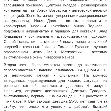
запомнился по-своему. Дмитрий Туледов - разнообразием
коктейлей на чае, Антон Возрастов - интересной веселой
концепцией, Женя Толмачев - уверенным и эмоциональным
выступлением, Илья Доля - южным колоритом и
характерным "морским" коктейлем, Миша Падисов -
подходом к ингредиентам и гарниром для коктейля, Влад
Кудрявцев - оригинальным гастрономическим подходом,
Сергей Головатюк - атмосферой выступления и отличной
подачей в каменных бокалах, Тимофей Русанов - лучшим
оформлением меню, Женя Матковский - веселым
выступлением в очень питерской манере.
Вторая часть была секретом вплоть до выступления
первого участника. Задание называлось - РАНДОМАЙЗЕР,
от английского random - случайный. На монитор
выводилась индивидуальная для каждого ситуация, на
решение которой финалистам давалось 4 минуты.
Например, ситуация доставшаяся Дмитрию Туледову,
выступавшему первым - "За окном день, вы работаете в
Тики баре. К Вам заходит девушка 25-30 лет садится за
стойку, ее только что уволили с работы". Дмитрий