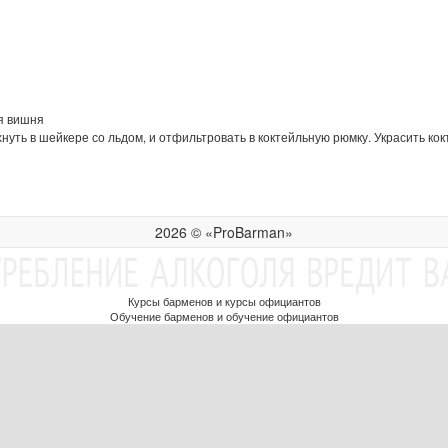
я вишня
уть в шейкере со льдом, и отфильтровать в коктейльную рюмку. Украсить кок
2026 © «ProBarman»
Курсы барменов и курсы официантов
Обучение барменов и обучение официантов