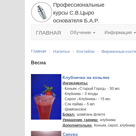
Профессиональные
курсы С.В.Цыро
основателя Б.А.Р.
ГЛАВНАЯ
Обучение
Информация
Главная
Напитки
Коктейли
Фирменные кокт
Весна
Клубничка на коньяке
Ингредиенты:
- Коньяк «Старый Город» - 30 мл.
- Клубника – 3 ягоды
- Сироп «Клубника» - 15 мл.
- Сок лайма – 5 мл.
- Шампанское
шампань флюте
Бокал:
клубника
Украшение, гарниш:
Коньяк, сироп, клубнику
Дополнительно:
Сакура