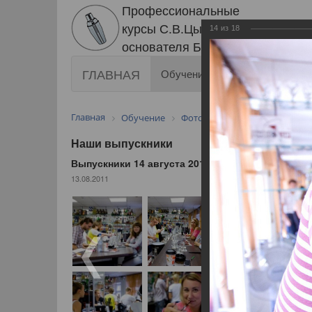
Профессиональные
курсы С.В.Цыро
14
из
18
основателя Б.А.Р.
ГЛАВНАЯ
Обучение
Информация
Главная
Обучение
Фото
Выпускники 14 авгус
Наши выпускники
Выпускники 14 августа 2011
13.08.2011