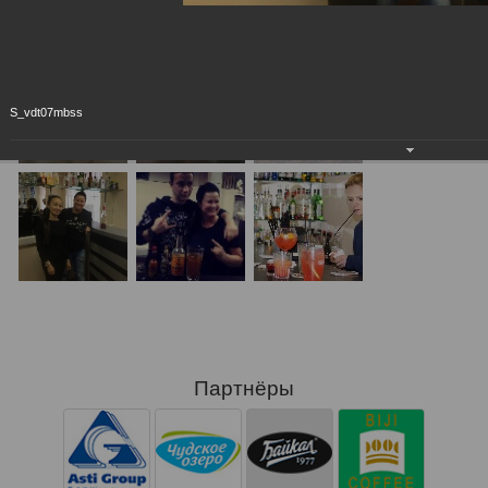
S_vdt07mbss
Партнёры