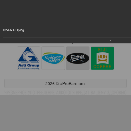
1hVMxT-UpMg
Партнёры
2026 © «ProBarman»