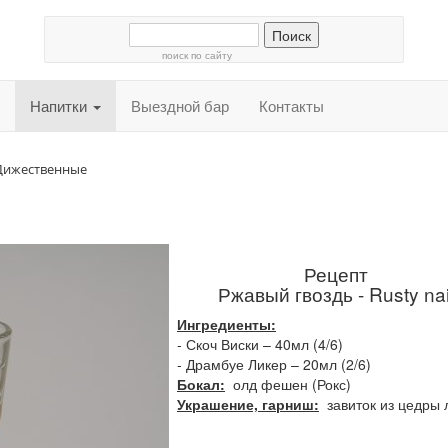
поиск по сайту
Напитки
Выездной бар
Контакты
Дижественные
Рецепт
Ржавый гвоздь - Rusty nai
Ингредиенты:
- Скоч Виски – 40мл (4/6)
- Драмбуе Ликер – 20мл (2/6)
Бокал:
олд фешен (Рокс)
Украшение, гарниш:
завиток из цедры