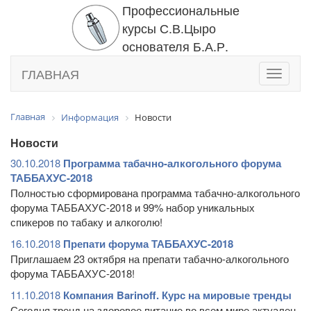
Профессиональные
курсы С.В.Цыро
основателя Б.А.Р.
ГЛАВНАЯ
Toggle
navigati
Главная
Информация
Новости
Новости
30.10.2018
Программа табачно-алкогольного форума
ТАББАХУС-2018
Полностью сформирована программа табачно-алкогольного
форума ТАББАХУС-2018 и 99% набор уникальных
спикеров по табаку и алкоголю!
16.10.2018
Препати форума ТАББАХУС-2018
Приглашаем 23 октября на препати табачно-алкогольного
форума ТАББАХУС-2018!
11.10.2018
Компания Barinoff. Курс на мировые тренды
Сегодня тренд на здоровое питание во всем мире актуален,