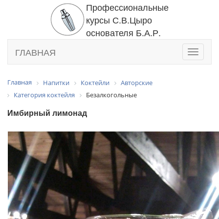
Профессиональные
курсы С.В.Цыро
основателя Б.А.Р.
ГЛАВНАЯ
Toggle
navigati
Главная
Напитки
Коктейли
Авторские
Категория коктейля
Безалкогольные
Имбирный лимонад